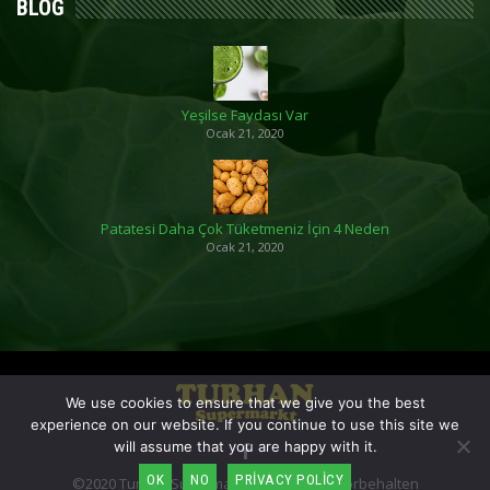
BLOG
Yeşilse Faydası Var
Ocak 21, 2020
Patatesi Daha Çok Tüketmeniz İçin 4 Neden
Ocak 21, 2020
We use cookies to ensure that we give you the best
experience on our website. If you continue to use this site we
will assume that you are happy with it.
OK
NO
PRIVACY POLICY
©2020 Turhan Supermarkt - Alle Rechte vorbehalten