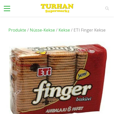
Produkte
/
Nüsse-Kekse
/
Kekse
/ ETI Finger Kekse