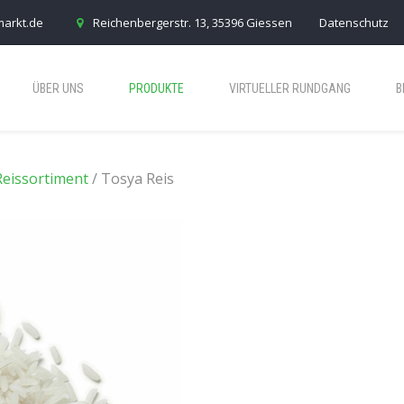
markt.de
Reichenbergerstr. 13, 35396 Giessen
Datenschutz
ÜBER UNS
PRODUKTE
VIRTUELLER RUNDGANG
B
Reissortiment
/ Tosya Reis