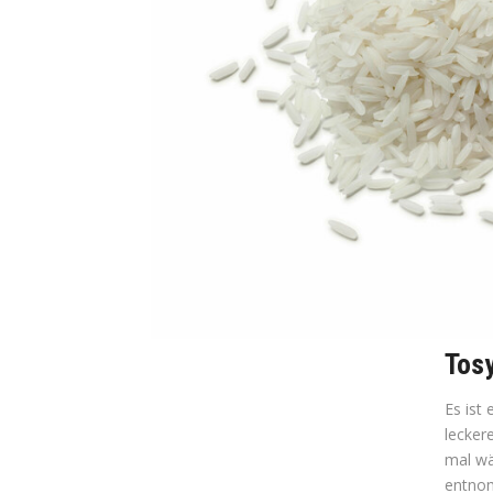
Tos
Es ist
leckere
mal w
entnom