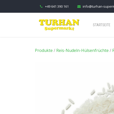
+49 641 390 161
info@turhan-super
STARTSEITE
Produkte
/
Reis-Nudeln-Hülsenfrüchte
/